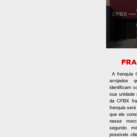
FRA
A franquia
arrojados
identificam 
sua unidade 
da CFBX fra
franquia ser
que el
e cons
nesse merc
segundo me
possíveis cl