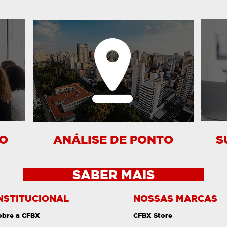
O
ANÁLISE DE PONTO
S
SABER MAIS
NSTITUCIONAL
NOSSAS MARCAS
obre a CFBX
CFBX Store