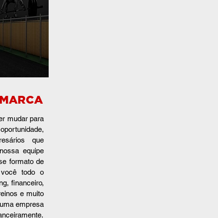
 MARCA
er mudar para
oportunidade,
resários que
nossa equipe
se formato de
 você todo o
ng, financeiro,
reinos e muito
a uma empresa
nanceiramente.