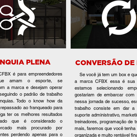
NQUIA PLENA
CONVERSÃO DE
 CFBX é para empreendedores
S
e você já tem um box e qu
 que amam o esporte, se
a marca CFBX
essa é sua 
com a marca e desejam operar
estamos selec
ionando emp
seguindo o padrão de trabalho
gostariam de embarcar com 
nquias. Todo o know how da
nessa jornada de sucesso, es
á repassado ao franqueado para
trabalho consiste em dar a
iga ter os melhores resultados
suporte ad
ministrativo, marketi
ado que é considerado o
treinadores, programação de t
rcado mais procurado por
mais, faremos que você tenh
ientes perdendo
apenas para o
organizada e muito rentável fi