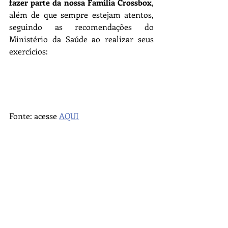
fazer parte da nossa Família Crossbox
, 
além de que sempre estejam atentos, 
seguindo as recomendações do 
Ministério da Saúde ao realizar seus 
exercícios:
Fonte: acesse 
AQUI
Caso tenha interesse em fazer parte da 
nossa família, entre em contato 
conosco
, estaremos de máscaras, álcool 
em gel e de portas abertas para receber 
você e juntos Descobrir a sua Força. 
Clique 
AQUI
 para falar com nossa 
equipe.