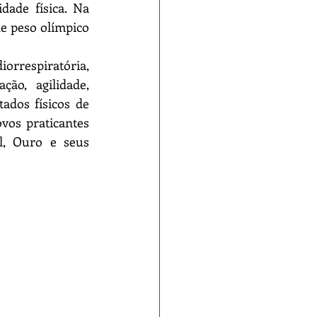
ade física. Na 
e peso olímpico 
ção, agilidade, 
ados físicos de 
os praticantes 
, Ouro e seus 