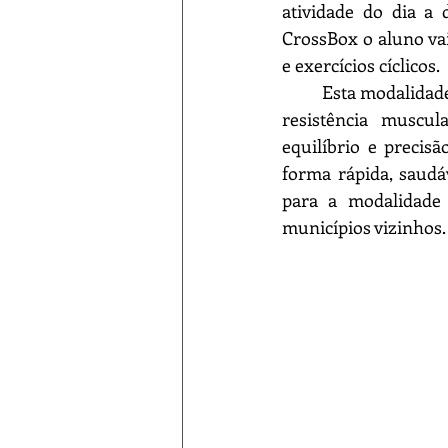
atividade do dia a 
CrossBox o aluno vai
e exercícios cíclicos.
	Esta modalidade desenvolve as capacidades físicas como: resistência cardiorrespiratória, 
resistência muscular
equilíbrio e precis
forma rápida, saudá
para a modalidade 
municípios vizinhos.