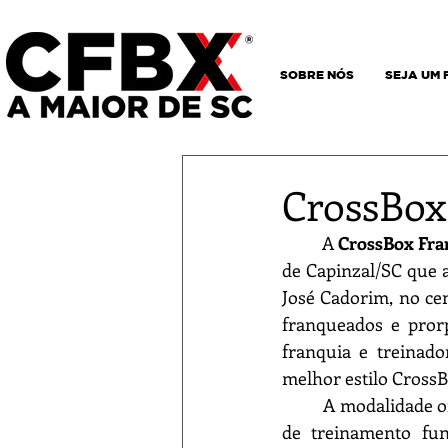
SOBRE NÓS
SEJA UM
CrossBox
	A 
CrossBox Fra
de Capinzal/SC que a
José Cadorim, no cen
franqueados e pror
franquia e treinad
melhor estilo CrossB
	A modalidade ofertada na CrossBox é o CrossTraining, o CrossTraining é um programa 
de treinamento fun